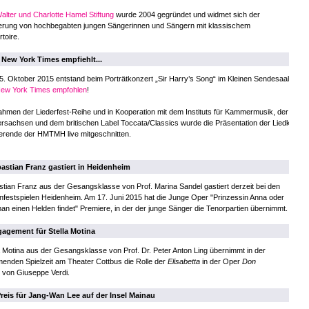
alter und Charlotte Hamel Stiftung
wurde 2004 gegründet und widmet sich der
erung von hochbegabten jungen Sängerinnen und Sängern mit klassischem
toire.
 New York Times empfiehlt...
5. Oktober 2015 entstand beim Porträtkonzert „Sir Harry’s Song“ im Kleinen Sendesaal de
ew York Times empfohlen
!
hmen der Liederfest-Reihe und in Kooperation mit dem Instituts für Kammermusik, der Liedkl
rsachsen und dem britischen Label Toccata/Classics wurde die Präsentation der Liedkomposi
erende der HMTMH live mitgeschnitten.
astian Franz gastiert in Heidenheim
tian Franz aus der Gesangsklasse von Prof. Marina Sandel gastiert derzeit bei den
festspielen Heidenheim. Am 17. Juni 2015 hat die Junge Oper "Prinzessin Anna oder
an einen Helden findet" Premiere, in der der junge Sänger die Tenorpartien übernimmt.
agement für Stella Motina
a Motina aus der Gesangsklasse von Prof. Dr. Peter Anton Ling übernimmt in der
nden Spielzeit am Theater Cottbus die Rolle der
Elisabetta
in der Oper
Don
o
von Giuseppe Verdi.
Preis für Jang-Wan Lee auf der Insel Mainau