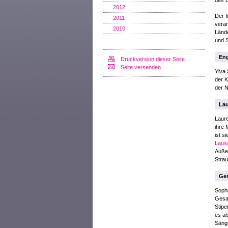
des L
2012
Der I
2011
veran
2010
Lände
und 
Eng
Druckversion dieser Seite
Seite versenden
Ylva 
der 
der N
Lau
Laure
ihre 
ist s
Laus
Außer
Stra
Ges
Soph
Gesa
Stipe
es al
Säng