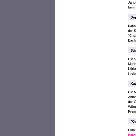
Jang-
beim
Dop
Kari
der S
"Char
Bache
Sti
Die S
Marin
Körb
in ei
Kat
Die M
Anton
der O
Württ
Prem
"Op
Pünkt
Barit