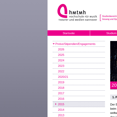
Startseite
Studium
Preise/Stipendien/Engagements
2026
2025
2024
2023
2022
2020/21
2019
20
2018
2017
1. 
2016
2015
Der B
beim
2014
welt
2013