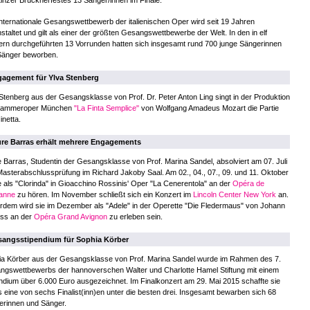
inzer Brucknerfestes 13 Sänger/innen im Finale.
nternationale Gesangswettbewerb der italienischen Oper wird seit 19 Jahren
staltet und gilt als einer der größten Gesangswettbewerbe der Welt. In den in elf
rn durchgeführten 13 Vorrunden hatten sich insgesamt rund 700 junge Sängerinnen
Sänger beworben.
agement für Ylva Stenberg
Stenberg aus der Gesangsklasse von Prof. Dr. Peter Anton Ling singt in der Produktion
Kammeroper München
"La Finta Semplice"
von Wolfgang Amadeus Mozart die Partie
inetta.
re Barras erhält mehrere Engagements
 Barras, Studentin der Gesangsklasse von Prof. Marina Sandel, absolviert am 07. Juli
Masterabschlussprüfung im Richard Jakoby Saal. Am 02., 04., 07., 09. und 11. Oktober
ie als "Clorinda" in Gioacchino Rossinis' Oper "La Cenerentola" an der
Opéra de
anne
zu hören. Im November schließt sich ein Konzert im
Lincoln Center New York
an.
dem wird sie im Dezember als "Adele" in der Operette "Die Fledermaus" von Johann
uss an der
Opéra Grand Avignon
zu erleben sein.
angsstipendium für Sophia Körber
ia Körber aus der Gesangsklasse von Prof. Marina Sandel wurde im Rahmen des 7.
ngswettbewerbs der hannoverschen Walter und Charlotte Hamel Stiftung mit einem
ndium über 6.000 Euro ausgezeichnet. Im Finalkonzert am 29. Mai 2015 schaffte sie
s eine von sechs Finalist(inn)en unter die besten drei. Insgesamt bewarben sich 68
erinnen und Sänger.