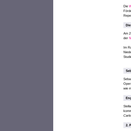
Die
W
Förd
Reper
Die
Am 2
der
N
Im Ra
Niede
Studi
Seb
Sebas
Opern
wie m
Eng
Stell
komme
Carl
2. 