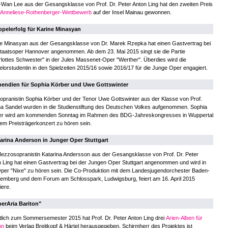
Wan Lee aus der Gesangsklasse von Prof. Dr. Peter Anton Ling hat den zweiten Preis
Anneliese-Rothenberger-Wettbewerb
auf der Insel Mainau gewonnen.
pelerfolg für Karine Minasyan
ne Minasyan aus der Gesangsklasse von Dr. Marek Rzepka hat einen Gastvertrag bei
taatsoper Hannover angenommen. Ab dem 23. Mai 2015 singt sie die Partie
lottes Schwester" in der Jules Massenet-Oper "Werther". Überdies wird die
lorstudentin in den Spielzeiten 2015/16 sowie 2016/17 für die Junge Oper engagiert.
pendien für Sophia Körber und Uwe Gottswinter
opranistin Sophia Körber und der Tenor Uwe Gottswinter aus der Klasse von Prof.
a Sandel wurden in die Studienstiftung des Deutschen Volkes aufgenommen. Sophia
er wird am kommenden Sonntag im Rahmen des BDG-Jahreskongresses in Wuppertal
nem Preisträgerkonzert zu hören sein.
arina Anderson in Junger Oper Stuttgart
ezzosopranistin Katarina Andersson aus der Gesangsklasse von Prof. Dr. Peter
 Ling hat einen Gastvertrag bei der Jungen Oper Stuttgart angenommen und wird in
per "Nixe" zu hören sein. Die Co-Produktion mit dem Landesjugendorchester Baden-
emberg und dem Forum am Schlosspark, Ludwigsburg, feiert am 16. April 2015
iere.
erAria Bariton"
lich zum Sommersemester 2015 hat Prof. Dr. Peter Anton Ling drei
Arien-Alben für
on
beim Verlag Breitkopf & Härtel herausgegeben. Schirmherr des Projektes ist