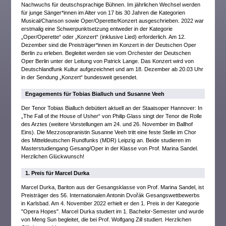
Nachwuchs für deutschsprachige Bühnen. Im jährlichen Wechsel werden
für junge Sänger*innen im Alter von 17 bis 30 Jahren die Kategorien
Musical/Chanson sowie Oper/Operette/Konzert ausgeschrieben. 2022 war
erstmalig eine Schwerpunktsetzung entweder in der Kategorie
„Oper/Operette“ oder „Konzert“ (inklusive Lied) erforderlich. Am 12.
Dezember sind die Preisträger*innen im Konzert in der Deutschen Oper
Berlin zu erleben. Begleitet werden sie vom Orchester der Deutschen
Oper Berlin unter der Leitung von Patrick Lange. Das Konzert wird von
Deutschlandfunk Kultur aufgezeichnet und am 18. Dezember ab 20.03 Uhr
in der Sendung „Konzert“ bundesweit gesendet.
Engagements für Tobias Bialluch und Susanne Veeh
Der Tenor Tobias Bialluch debütiert aktuell an der Staatsoper Hannover: In
„The Fall of the House of Usher“ von Philip Glass singt der Tenor die Rolle
des Arztes (weitere Vorstellungen am 24. und 26. November im Ballhof
Eins). Die Mezzosopranistin Susanne Veeh tritt eine feste Stelle im Chor
des Mitteldeutschen Rundfunks (MDR) Leipzig an. Beide studieren im
Masterstudiengang Gesang/Oper in der Klasse von Prof. Marina Sandel.
Herzlichen Glückwunsch!
1. Preis für Marcel Durka
Marcel Durka, Bariton aus der Gesangsklasse von Prof. Marina Sandel, ist
Preisträger des 56. Internationalen Antonin Dvořák Gesangswettbewerbs
in Karlsbad. Am 4. November 2022 erhielt er den 1. Preis in der Kategorie
"Opera Hopes". Marcel Durka studiert im 1. Bachelor-Semester und wurde
von Meng Sun begleitet, die bei Prof. Wolfgang Zill studiert. Herzlichen