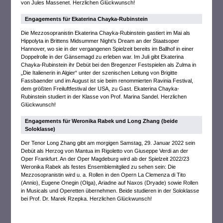
von Jules Massenet. Herzlichen Glückwunsch!
Engagements für Ekaterina Chayka-Rubinstein
Die Mezzosopranistin Ekaterina Chayka-Rubinstein gastiert im Mai als
Hippolyta in Brittens Midsummer Night’s Dream an der Staatsoper
Hannover, wo sie in der vergangenen Spielzeit bereits im Ballhof in einer
Doppelrolle in der Gänsemagd zu erleben war. Im Juli gibt Ekaterina
Chayka-Rubinstein ihr Debüt bei den Bregenzer Festspielen als Zulma in
„Die Italienerin in Algier“ unter der szenischen Leitung von Brigitte
Fassbaender und im August ist sie beim renommierten Ravinia Festival,
dem größten Freiluftfestival der USA, zu Gast. Ekaterina Chayka-
Rubinstein studiert in der Klasse von Prof. Marina Sandel. Herzlichen
Glückwunsch!
Engagements für Weronika Rabek und Long Zhang (beide
Soloklasse)
Der Tenor Long Zhang gibt am morgigen Samstag, 29. Januar 2022 sein
Debüt als Herzog von Mantua im Rigoletto von Giuseppe Verdi an der
Oper Frankfurt. An der Oper Magdeburg wird ab der Spielzeit 2022/23
Weronika Rabek als festes Ensemblemitglied zu sehen sein: Die
Mezzosopranistin wird u. a. Rollen in den Opern La Clemenza di Tito
(Annio), Eugene Onegin (Olga), Ariadne auf Naxos (Dryade) sowie Rollen
in Musicals und Operetten übernehmen. Beide studieren in der Soloklasse
bei Prof. Dr. Marek Rzepka. Herzlichen Glückwunsch!