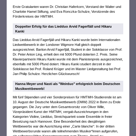
Erste Gratulanten waren Dr. Christian Haferkorn, Vorstand der Walter und
Charlotte Hamel Stiftung, und Eva Ronczka-Schulze, Vorsitzende des
Förderkreises der HMTMH.
Doppelter Erfolg für das Liedduo Arvid Fagerfläll und Hikaru
Kanki
Das Liedduo Arvid Fagerfjäll und Hikaru Kanki wurde beim Internationalen
Liedwettbewerb in der Londoner Wigmore Hall gleich doppelt
ausgezeichnet. Bariton Arvid Fagerfjäll, Student in der Soloklasse von Prof.
Dr. Peter Anton Ling, erhielt den mit 5000 Pfund dotierten 2. Preis. Seine
Klavierpartnerin Hikaru Kanki wurde mit dem Pianistenpreis ausgezeichnet,
ebenfalls mit 5000 Pfund dotiert. Hikaru Kanki studiert derzeit in der
Soloklasse bei Prof. Roland Krüger und im Master Liedgestaltung bei Prof.
Jan-Philip Schulze. Herzlichen Glückwunsch!
Hanna Meyer und Nasti als "Weirduo" erfolgreich beim Deutschen
Musikwettbewerb!
Mit fünf Stipendien und vier Sonderpreisen für HMTMH-Studierende ist am
10. August der Deutsche Musikwettbewerb (DMW) 2022 in Bonn zu Ende
gegangen. Die Jury unter dem Gesamtvorsitz von Oliver Wille,
Vizepräsident Kunst der HMTMH, vergab Auszeichnungen in den
Kategorien Violine, Liedduo, Streichquartett sowie Ensemble in freier
Besetzung nach Hannover. Eine Besonderheit des diesjährigen
Wettbewerbs war die Ausrichtung einer „Carte blanche“: In der dritten
Wettbewerbsrunde waren alle teilnehmenden Musiker*innen aufgerufen,