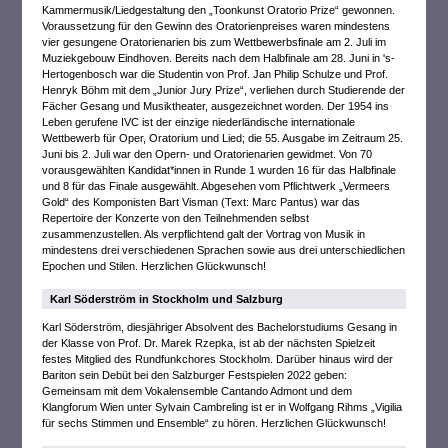
Kammermusik/Liedgestaltung den „Toonkunst Oratorio Prize“ gewonnen.
Voraussetzung für den Gewinn des Oratorienpreises waren mindestens
vier gesungene Oratorienarien bis zum Wettbewerbsfinale am 2. Juli im
Muziekgebouw Eindhoven. Bereits nach dem Halbfinale am 28. Juni in 's-
Hertogenbosch war die Studentin von Prof. Jan Philip Schulze und Prof.
Henryk Böhm mit dem „Junior Jury Prize“, verliehen durch Studierende der
Fächer Gesang und Musiktheater, ausgezeichnet worden. Der 1954 ins
Leben gerufene IVC ist der einzige niederländische internationale
Wettbewerb für Oper, Oratorium und Lied; die 55. Ausgabe im Zeitraum 25.
Juni bis 2. Juli war den Opern- und Oratorienarien gewidmet. Von 70
vorausgewählten Kandidat*innen in Runde 1 wurden 16 für das Halbfinale
und 8 für das Finale ausgewählt. Abgesehen vom Pflichtwerk „Vermeers
Gold“ des Komponisten Bart Visman (Text: Marc Pantus) war das
Repertoire der Konzerte von den Teilnehmenden selbst
zusammenzustellen. Als verpflichtend galt der Vortrag von Musik in
mindestens drei verschiedenen Sprachen sowie aus drei unterschiedlichen
Epochen und Stilen. Herzlichen Glückwunsch!
Karl Söderström in Stockholm und Salzburg
Karl Söderström, diesjähriger Absolvent des Bachelorstudiums Gesang in
der Klasse von Prof. Dr. Marek Rzepka, ist ab der nächsten Spielzeit
festes Mitglied des Rundfunkchores Stockholm. Darüber hinaus wird der
Bariton sein Debüt bei den Salzburger Festspielen 2022 geben:
Gemeinsam mit dem Vokalensemble Cantando Admont und dem
Klangforum Wien unter Sylvain Cambreling ist er in Wolfgang Rihms „Vigilia
für sechs Stimmen und Ensemble“ zu hören. Herzlichen Glückwunsch!