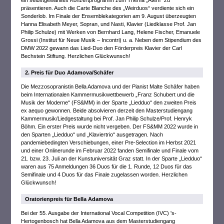
ein selbstgewähltes Konzertprogramm zum Thema „Atem“ zu
präsentieren. Auch die Carte Blanche des „Weirduos“ verdiente sich ein
Sonderlob. Im Finale der Ensemblekategorien am 9. August überzeugten
Hanna Elisabeth Meyer, Sopran, und Nasti, Klavier (Liedklasse Prof. Jan
Philip Schulze) mit Werken von Bernhard Lang, Helene Fischer, Emanuele
Grossi (Institut für Neue Musik – Incontri) u. a. Neben dem Stipendium des
DMW 2022 gewann das Lied-Duo den Förderpreis Klavier der Carl
Bechstein Stiftung. Herzlichen Glückwunsch!
2. Preis für Duo Adamova/Schäfer
Die Mezzosopranistin Bella Adamova und der Pianist Malte Schäfer haben
beim Internationalen Kammermusikwettbewerb „Franz Schubert und die
Musik der Moderne“ (FS&MM) in der Sparte „Liedduo“ den zweiten Preis
ex aequo gewonnen. Beide absolvieren derzeit den Masterstudiengang
Kammermusik/Liedgestaltung bei Prof. Jan Philip Schulze/Prof. Henryk
Böhm. Ein erster Preis wurde nicht vergeben. Der FS&MM 2022 wurde in
den Sparten „Liedduo“ und „Klaviertrio“ ausgetragen. Nach
pandemiebedingten Verschiebungen, einer Pre-Selection im Herbst 2021
und einer Onlinerunde im Februar 2022 fanden Semifinale und Finale vom
21. bzw. 23. Juli an der Kunstuniversität Graz statt. In der Sparte „Liedduo“
waren aus 75 Anmeldungen 36 Duos für die 1. Runde, 12 Duos für das
Semifinale und 4 Duos für das Finale zugelassen worden. Herzlichen
Glückwunsch!
Oratorienpreis für Bella Adamova
Bei der 55. Ausgabe der International Vocal Competition (IVC) 's-
Hertogenbosch hat Bella Adamova aus dem Masterstudiengang