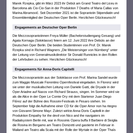
Marek Rzepka, gibt im März 2023 ihr Debüt am Grand Teatro del Liceu in
Barcelona als Cio-Cio-San in der Produktion 7 Deaths of Maria Callas von
Marina Abramović. Seit Dezember 2021 ist die Sopranistin Stipendiatin und
Ensemblemitglied der Deutschen Oper Berlin. Herzlichen Glückwunsch!
Engagements an Deutscher Oper Berlin
Die Mezzosopranistinnen Freya Müller (Bachelorstudiengang Gesang) und
Agata Kornaga (Soloklasse) feiern am 12. Juni 2022 ihre Debüts an der
Deutschen Oper Berlin. Die beiden Studentinnen von Prof. Dr. Marek
Rzepka sind in Richard Wagners „Die Meistersinger von Nürnberg“ unter
der Leitung von Generalmusikdirektor Sir Donald Runnicles in den Rollen
der Lehrbuben zu sehen. Herzlichen Glückwunsch!
Engagements für Anna-Doris Capitelli
Die Mezzosopranistin aus der Soloklasse von Prof. Marina Sandel wurde
zum Maggio Musicale Fiorentino Opernfestival eingeladen. In Florenz wird
sie unter der musikalischen Leitung von Daniele Gatti, die Dryade in der
Oper Ariadne auf Naxos von Richard Strauss, singen. Im Sommer wird sie
als die Alice in der Oper Le Comte Ory mit dem Startenor Juan Diego
Flórez auf der Bühne des Rossini-Festivals in Pesaro stehen. Im
September folgt die Aufnahme einer CD für die Oper Amor non ha ritegno
von Giovanni Simone Mayr. Zuletzt wirkte Anna-Doris Capitelli in der
Produktion Empathy for the devil von Nico and the navigaters im
Radialsystem Berlin mit, war in Rossinis Opera buffa Il Barbiere di Siviglia
die Rosina im Bergamo am Teatro Donizetti und gastierte im Februar in
Mailand am Teatro alla Scala mit der Rolle der Myrtale in der Oper Thaïs