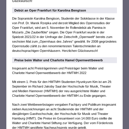
Glückwunsch!
Debüt an Oper Frankfurt für Karolina Bengtson
Die Sopranistin Karolina Bengtson, Studentin der Soloklasse in der Klasse
von Prof. Dr. Marek Rzepka und derzeit Mitglied des Opernstudios der
Oper Frankfurt, wird am 5. November ihr Rollendebüt als Pamina in
Mozarts „Die Zauberflöte“ singen. Die Oper Frankfurt wurde in der
Spielzeit 2021/22 in der Umfrage der Zeitschrift „Opernwelt“ bereits zum
sechsten Mal zum „Opernhaus des Jahres“ gewählt. Ihr 2008 gegründetes
Opernstudio zählt zu den renommiertesten Talentschmieden an
deutschsprachigen Opernhäusern. Herzlichen Glückwunsch!
Preise beim Walter und Charlotte Hamel Opernwettbewerb
Insgesamt acht Preisträgerinnen und Preisträger beim Walter und
Charlotte Hamel Opernwettbewerb der HMTMH 2022
Mit einem 1. Preis für den HMTMH-Studenten Hyunkyum Kim ist am 29.
September im Richard Jakoby Saal der Hochschule für Musik, Theater
und Medien Hannover (HMTMH) der neu ausgerichtete Walter und
Charlotte Hamel Opernwettbewerb der HMTMH zu Ende gegangen.
Nach zwei Wettbewerbstagen vergaben Fachjury und Publikum insgesamt
sieben Auszeichnungen an acht Studierende der HMTMH und der
diesjährigen Gasthochschule, der Hochschule für Musik und Theater
Hamburg (HfMT). Die Preise im Gesamtwert von 14.000 Euro stellte die
Walter und Charlotte Hamel Stiftung zur Verfügung. Der vom Förderkreis
der HMTMH gestiftete Nachwuchspreis wurde geteilt.