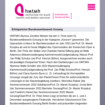
Erfolgreicher Bundeswettbewerb Gesang
HMTMH-Alumna Josefine Mindus hat den 2. Preis beim 51.
Bundeswettbewerb Gesang in der Kategorie „Konzert“ gewonnen. Die
Sopranistin schloss ihr Bachelorstudium im Jahr 2021 bei Prof. Dr. Marek
Rzepka ab und ist heute Mitglied des Opernstudios der Komischen Oper in
Berlin. Der Preis der Walter und Charlotte Hamel Stiftung ging an Bella
Adamova (Masterstudiengang Kammermusik/Liedgestaltung; Klasse Prof.
Jan Philip Schulze und Prof. Henryk Böhm). Ausgezeichnet wurden auch
die jeweiligen Duopartner*innen: Nach den Darbietungen von HMTMH-
Alumnus Malte Schäfer (bis 2022 Masterstudiengang
Kammermusik/Liedgestaltung bei Prof. Jan Philip Schulze/Prof. Henryk
Böhm) und Clara Hyerim-Byun (z. Zt. Lehrauftrag für Korrepetition
Gesang) vergab die Jury den Pianist*innen-Preis für außerordentliche
Leistungen in der Klavierbegleitung zweifach. Weronika Rabek (bis
Sommersemester 2022 Soloklasse/Prof. Dr. Marek Rzepka), Greta Behr
(bis Sommersemester 2022 Bachelor Gesang/Prof. Dr. Marek Rzepka)
und Friedrich Hamel (bis Sommersemester 2022 Master
Gesang/Oper/Prof. Dr. Peter Anton Ling) erreichten die am 1. und 2.
Dezember ausgetragene Finalrunde. Herzlichen Glückwunsch! Der
Bundeswettbewerb Gesang Berlin fördert und präsentiert singenden