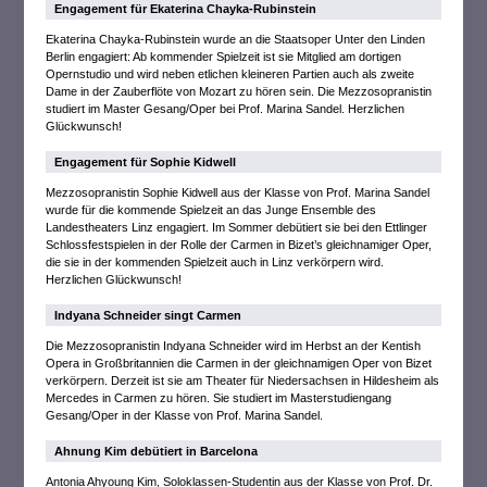
Engagement für Ekaterina Chayka-Rubinstein
Ekaterina Chayka-Rubinstein wurde an die Staatsoper Unter den Linden
Berlin engagiert: Ab kommender Spielzeit ist sie Mitglied am dortigen
Opernstudio und wird neben etlichen kleineren Partien auch als zweite
Dame in der Zauberflöte von Mozart zu hören sein. Die Mezzosopranistin
studiert im Master Gesang/Oper bei Prof. Marina Sandel. Herzlichen
Glückwunsch!
Engagement für Sophie Kidwell
Mezzosopranistin Sophie Kidwell aus der Klasse von Prof. Marina Sandel
wurde für die kommende Spielzeit an das Junge Ensemble des
Landestheaters Linz engagiert. Im Sommer debütiert sie bei den Ettlinger
Schlossfestspielen in der Rolle der Carmen in Bizet’s gleichnamiger Oper,
die sie in der kommenden Spielzeit auch in Linz verkörpern wird.
Herzlichen Glückwunsch!
Indyana Schneider singt Carmen
Die Mezzosopranistin Indyana Schneider wird im Herbst an der Kentish
Opera in Großbritannien die Carmen in der gleichnamigen Oper von Bizet
verkörpern. Derzeit ist sie am Theater für Niedersachsen in Hildesheim als
Mercedes in Carmen zu hören. Sie studiert im Masterstudiengang
Gesang/Oper in der Klasse von Prof. Marina Sandel.
Ahnung Kim debütiert in Barcelona
Antonia Ahyoung Kim, Soloklassen-Studentin aus der Klasse von Prof. Dr.