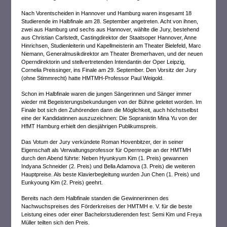
Nach Vorentscheiden in Hannover und Hamburg waren insgesamt 18
Studierende im Halbfinale am 28. September angetreten. Acht von ihnen,
zwei aus Hamburg und sechs aus Hannover, wählte die Jury, bestehend
aus Christian Carlstedt, Castingdirektor der Staatsoper Hannover, Anne
Hinrichsen, Studienleiterin und Kapellmeisterin am Theater Bielefeld, Marc
Niemann, Generalmusikdirektor am Theater Bremerhaven, und der neuen
Operndirektorin und stellvertretenden Intendantin der Oper Leipzig,
Cornelia Preissinger, ins Finale am 29. September. Den Vorsitz der Jury
(ohne Stimmrecht) hatte HMTMH-Professor Paul Weigold.
Schon im Halbfinale waren die jungen Sängerinnen und Sänger immer
wieder mit Begeisterungsbekundungen von der Bühne geleitet worden. Im
Finale bot sich den Zuhörenden dann die Möglichkeit, auch höchstselbst
eine der Kandidatinnen auszuzeichnen: Die Sopranistin Mina Yu von der
HfMT Hamburg erhielt den diesjährigen Publikumspreis.
Das Votum der Jury verkündete Roman Hovenbitzer, der in seiner
Eigenschaft als Verwaltungsprofessor für Opernregie an der HMTMH
durch den Abend führte: Neben Hyunkyum Kim (1. Preis) gewannen
Indyana Schneider (2. Preis) und Bella Adamova (3. Preis) die weiteren
Hauptpreise. Als beste Klavierbegleitung wurden Jun Chen (1. Preis) und
Eunkyoung Kim (2. Preis) geehrt.
Bereits nach dem Halbfinale standen die Gewinnerinnen des
Nachwuchspreises des Förderkreises der HMTMH e. V. für die beste
Leistung eines oder einer Bachelorstudierenden fest: Semi Kim und Freya
Müller teilten sich den Preis.