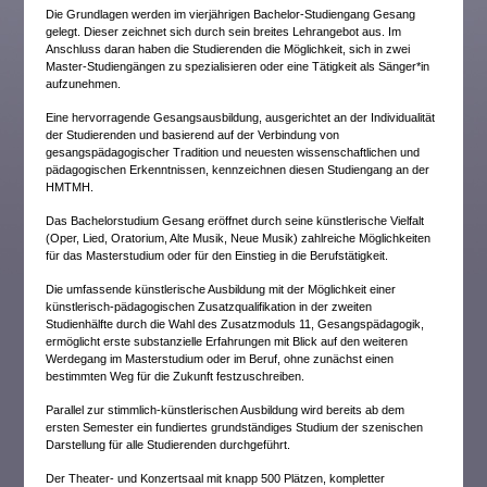
Die Grundlagen werden im vierjährigen Bachelor-Studiengang Gesang
gelegt. Dieser zeichnet sich durch sein breites Lehrangebot aus. Im
Anschluss daran haben die Studierenden die Möglichkeit, sich in zwei
Master-Studiengängen zu spezialisieren oder eine Tätigkeit als Sänger*in
aufzunehmen.
Eine hervorragende Gesangsausbildung, ausgerichtet an der Individualität
der Studierenden und basierend auf der Verbindung von
gesangspädagogischer Tradition und neuesten wissenschaftlichen und
pädagogischen Erkenntnissen, kennzeichnen diesen Studiengang an der
HMTMH.
Das Bachelorstudium Gesang eröffnet durch seine künstlerische Vielfalt
(Oper, Lied, Oratorium, Alte Musik, Neue Musik) zahlreiche Möglichkeiten
für das Masterstudium oder für den Einstieg in die Berufstätigkeit.
Die umfassende künstlerische Ausbildung mit der Möglichkeit einer
künstlerisch-pädagogischen Zusatzqualifikation in der zweiten
Studienhälfte durch die Wahl des Zusatzmoduls 11, Gesangspädagogik,
ermöglicht erste substanzielle Erfahrungen mit Blick auf den weiteren
Werdegang im Masterstudium oder im Beruf, ohne zunächst einen
bestimmten Weg für die Zukunft festzuschreiben.
Parallel zur stimmlich-künstlerischen Ausbildung wird bereits ab dem
ersten Semester ein fundiertes grundständiges Studium der szenischen
Darstellung für alle Studierenden durchgeführt.
Der Theater- und Konzertsaal mit knapp 500 Plätzen, kompletter