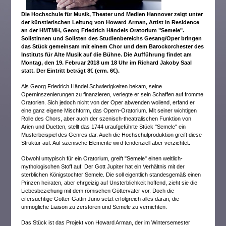
Die Hochschule für Musik, Theater und Medien Hannover zeigt unter
der künstlerischen Leitung von Howard Arman, Artist in Residence
an der HMTMH, Georg Friedrich Händels Oratorium "Semele".
Solistinnen und Solisten des Studienbereichs Gesang/Oper bringen
das Stück gemeinsam mit einem Chor und dem Barockorchester des
Instituts für Alte Musik auf die Bühne. Die Aufführung findet am
Montag, den 19. Februar 2018 um 18 Uhr im Richard Jakoby Saal
statt. Der Eintritt beträgt 8€ (erm. 6€).
Als Georg Friedrich Händel Schwierigkeiten bekam, seine
Operninszenierungen zu finanzieren, verlegte er sein Schaffen auf fromme
Oratorien. Sich jedoch nicht von der Oper abwenden wollend, erfand er
eine ganz eigene Mischform, das Opern-Oratorium. Mit seiner wichtigen
Rolle des Chors, aber auch der szenisch-theatralischen Funktion von
Arien und Duetten, stellt das 1744 uraufgeführte Stück "Semele" ein
Musterbeispiel des Genres dar. Auch die Hochschulproduktion greift diese
Struktur auf. Auf szenische Elemente wird tendenziell aber verzichtet.
Obwohl untypisch für ein Oratorium, greift "Semele" einen weltlich-
mythologischen Stoff auf: Der Gott Jupiter hat ein Verhältnis mit der
sterblichen Königstochter Semele. Die soll eigentlich standesgemäß einen
Prinzen heiraten, aber ehrgeizig auf Unsterblichkeit hoffend, zieht sie die
Liebesbeziehung mit dem römischen Göttervater vor. Doch die
eifersüchtige Götter-Gattin Juno setzt erfolgreich alles daran, die
unmögliche Liaison zu zerstören und Semele zu vernichten.
Das Stück ist das Projekt von Howard Arman, der im Wintersemester