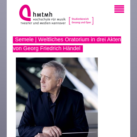
Semele | Weltliches Oratorium in drei Akten
von Georg Friedrich Händel