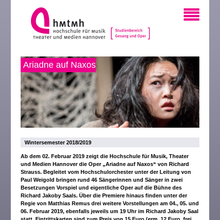
Ariadne auf Naxos
Wintersemester 2018/2019
Ab dem 02. Februar 2019 zeigt die Hochschule für Musik, Theater
und Medien Hannover die Oper „Ariadne auf Naxos“ von Richard
Strauss. Begleitet vom Hochschulorchester unter der Leitung von
Paul Weigold bringen rund 46 Sängerinnen und Sänger in zwei
Besetzungen Vorspiel und eigentliche Oper auf die Bühne des
Richard Jakoby Saals. Über die Premiere hinaus finden unter der
Regie von Matthias Remus drei weitere Vorstellungen am 04., 05. und
06. Februar 2019, ebenfalls jeweils um 19 Uhr im Richard Jakoby Saal
statt. Eintrittskarten sind zum Preis von 15 Euro (erm. 12 Euro, frei