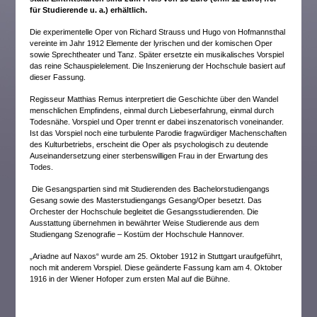
für Studierende u. a.) erhältlich.
Die experimentelle Oper von Richard Strauss und Hugo von Hofmannsthal
vereinte im Jahr 1912 Elemente der lyrischen und der komischen Oper
sowie Sprechtheater und Tanz. Später ersetzte ein musikalisches Vorspiel
das reine Schauspielelement. Die Inszenierung der Hochschule basiert auf
dieser Fassung.
Regisseur Matthias Remus interpretiert die Geschichte über den Wandel
menschlichen Empfindens, einmal durch Liebeserfahrung, einmal durch
Todesnähe. Vorspiel und Oper trennt er dabei inszenatorisch voneinander.
Ist das Vorspiel noch eine turbulente Parodie fragwürdiger Machenschaften
des Kulturbetriebs, erscheint die Oper als psychologisch zu deutende
Auseinandersetzung einer sterbenswilligen Frau in der Erwartung des
Todes.
Die Gesangspartien sind mit Studierenden des Bachelorstudiengangs
Gesang sowie des Masterstudiengangs Gesang/Oper besetzt. Das
Orchester der Hochschule begleitet die Gesangsstudierenden. Die
Ausstattung übernehmen in bewährter Weise Studierende aus dem
Studiengang Szenografie – Kostüm der Hochschule Hannover.
„Ariadne auf Naxos“ wurde am 25. Oktober 1912 in Stuttgart uraufgeführt,
noch mit anderem Vorspiel. Diese geänderte Fassung kam am 4. Oktober
1916 in der Wiener Hofoper zum ersten Mal auf die Bühne.