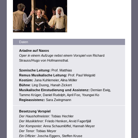
Daten
Ariadne auf Naxos
Oper in einem Aufzuge nebst einem Vorspiel
von Richard
Strauss/Hugo von Hofmannsthal.
Szenische Leitung:
Prof. Matthias
Remus Musikalische Leitung:
Prof. Paul Weigold
Kostüm:
Jana Kuhlemeier, Alina Möller
Bühne
: Ling Duong, Hanah Zickert
Musikalische Einstudierung und Assistenz:
Demian Ewig,
Tammo Krüger, Daniel Rudolph, April Foo, Youngwi Ko
Regieassistenz:
Sara Zwingmann
Besetzung
Vorspiel
Der Haushofmeister:
Tobias Hechler
Der Musiklehrer:
Friedo Henken, Arvid Fagerfjäll
Der Komponist:
Anna Schaumlöffel, Hannah Meyer
Der Tenor:
Tobias Meyer
Ein Offizier:
Joscha Eggers, Steffen Kruse