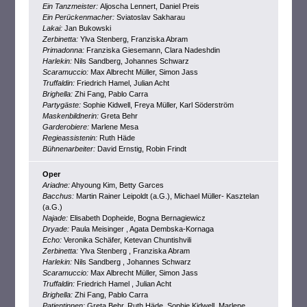
Ein Tanzmeister:
Aljoscha Lennert, Daniel Preis
Ein Perückenmacher:
Sviatoslav Sakharau
Lakai:
Jan Bukowski
Zerbinetta:
Ylva Stenberg, Franziska Abram
Primadonna:
Franziska Giesemann, Clara Nadeshdin
Harlekin:
Nils Sandberg, Johannes Schwarz
Scaramuccio:
Max Albrecht Müller, Simon Jass
Truffaldin:
Friedrich Hamel, Julian Acht
Brighella:
Zhi Fang, Pablo Carra
Partygäste:
Sophie Kidwell, Freya Müller, Karl Söderström
Maskenbildnerin:
Greta Behr
Garderobiere:
Marlene Mesa
Regieassistenin:
Ruth Häde
Bühnenarbeiter:
David Ernstig, Robin Frindt
Oper
Ariadne:
Ahyoung Kim, Betty Garces
Bacchus:
Martin Rainer Leipoldt (a.G.), Michael Müller- Kasztelan
(a.G.)
Najade:
Elisabeth Dopheide, Bogna Bernagiewicz
Dryade:
Paula Meisinger , Agata Dembska-Kornaga
Echo:
Veronika Schäfer, Ketevan Chuntishvili
Zerbinetta:
Ylva Stenberg , Franziska Abram
Harlekin:
Nils Sandberg , Johannes Schwarz
Scaramuccio:
Max Albrecht Müller, Simon Jass
Truffaldin:
Friedrich Hamel , Julian Acht
Brighella:
Zhi Fang, Pablo Carra
Patientinnen:
Greta Behr, Ruth Häde, Sophie Kidwell, Marlene